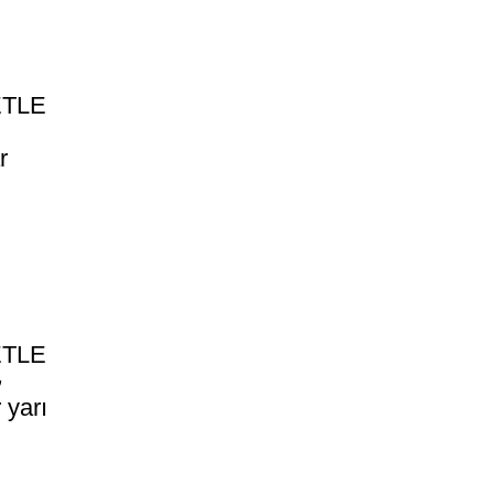
ETLE
r
ETLE
₺
 yarı